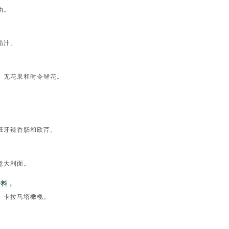
油。
醋汁。
、无花果和时令鲜花。
班牙辣香肠和欧芹。
意大利面。
香料，
、卡拉马塔橄榄。
、