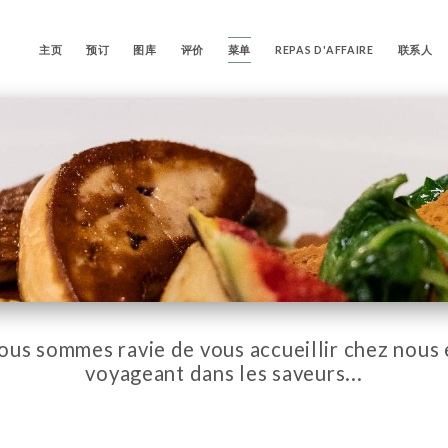
主页
预订
图库
评价
菜单
REPAS D'AFFAIRE
联系人
ous sommes ravie de vous accueillir chez nous 
voyageant dans les saveurs...