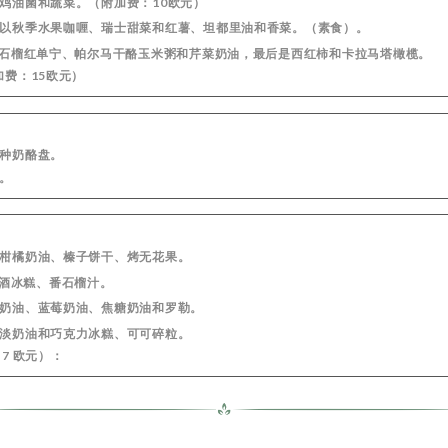
、鸡油菌和蔬菜。（附加费：10欧元）
配以秋季水果咖喱、瑞士甜菜和红薯、坦都里油和香菜。（素食）。
配以石榴红单宁、帕尔马干酪玉米粥和芹菜奶油，最后是西红柿和卡拉马塔橄榄。
加费：15欧元）
三种奶酪盘。
油。
和柑橘奶油、榛子饼干、烤无花果。
苏和梅酒冰糕、番石榴汁。
力奶油、蓝莓奶油、焦糖奶油和罗勒。
，淡奶油和巧克力冰糕、可可碎粒。
7 欧元）：