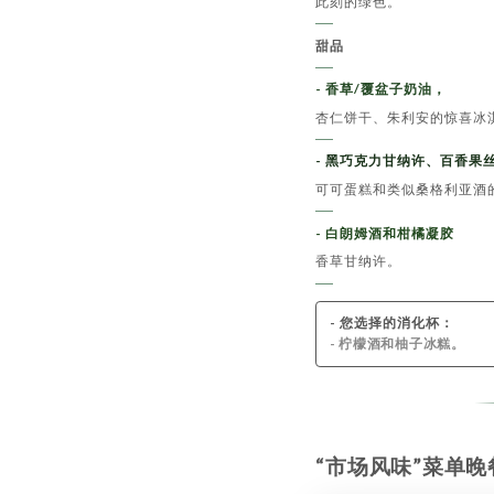
此刻的绿色。
甜品
- 香草/覆盆子奶油，
杏仁饼干、朱利安的惊喜冰
- 黑巧克力甘纳许、百香果
可可蛋糕和类似桑格利亚酒
- 白朗姆酒和柑橘凝胶
香草甘纳许。
- 您选择的消化杯：
- 柠檬酒和柚子冰糕。
“市场风味”菜单