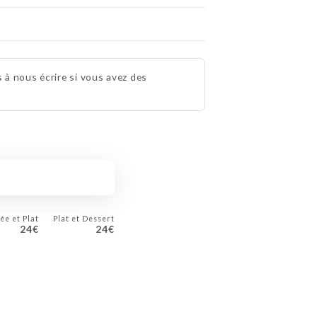
s à nous écrire si vous avez des
ée et Plat
Plat et Dessert
24€
24€