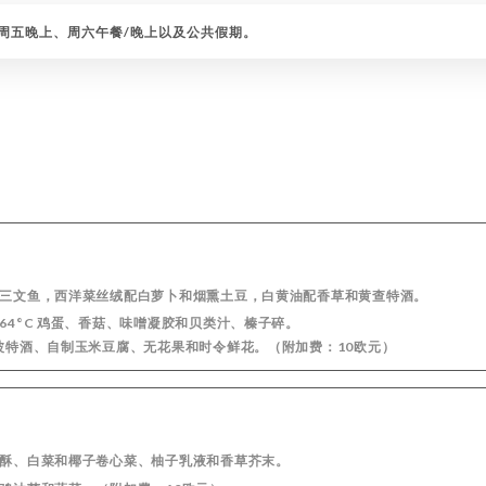
周五晚上、周六午餐/晚上以及公共假期。
腌三文鱼，西洋菜丝绒配白萝卜和烟熏土豆，白黄油配香草和黄查特酒。
、64°C 鸡蛋、香菇、味噌凝胶和贝类汁、榛子碎。
缩波特酒、自制玉米豆腐、无花果和时令鲜花。（附加费：10欧元）
）
层酥、白菜和椰子卷心菜、柚子乳液和香草芥末。