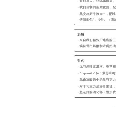
- 香煎扇贝、丝绒花椰菜
- 我们自制的新鲜意面，
- 黑安格斯牛脸肉**，
- 烤甜面包*，少汁。（附
奶酪
- 来自我们精炼厂地窖的
- 埃特雷白奶酪和浓稠奶
甜点
- 无花果叶冰淇淋、香草
- “Japanïte”杯：紫
- 就像冻酸奶中的黑巧克
- 对于巧克力爱好者来说
- 您选择的消化杯（附加费 