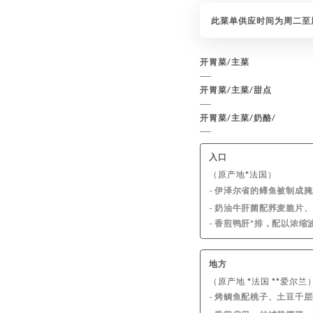
此菜单供应时间为周二至
开胃菜/主菜
开胃菜/主菜/甜点
开胃菜/主菜/奶酪/
入口
（原产地*法国）
- 伊泽尔省的鳟鱼被制成
- 奶油牛肝菌配荞麦脆片
- 香煎鸭肝*排，配以浓
地方
（原产地 *法国 **爱尔兰
- 烤鲷鱼配桃子、土豆千