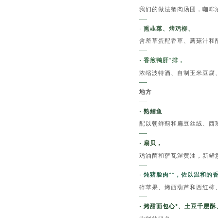
我们的做法蟹肉汤团，咖啡
- 熏韭菜、烤鸡柳、
含羞草蛋配香草、蘑菇汁和
- 香煎鸭肝*排，
浓缩波特酒、自制玉米豆腐
地方
- 熟鳕鱼
配以朝鲜蓟和扁豆丝绒、西
- 扇贝，
鸡油菌和萨瓦涅黄油，新鲜
- 炖猪脸肉**，佐以温和的
碎苹果、烤西葫芦和西红柿
- 烤甜面包心*、土豆千层酥