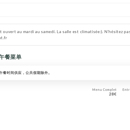
 ouvert au mardi au samedi. La salle est climatisée:). N’hésitez pa
t.fr
的午餐菜单
午餐时间供应，公共假期除外。
Menu Complet
Entr
28€