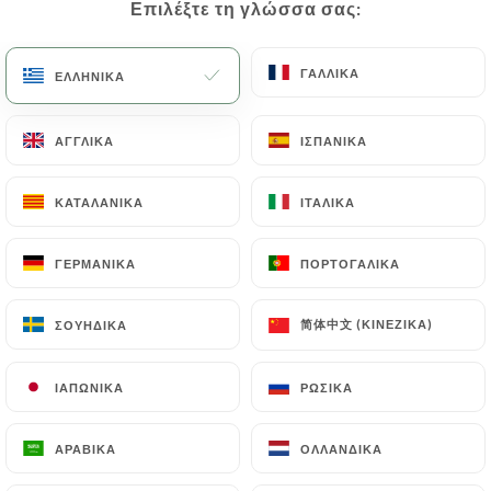
Επιλέξτε τη γλώσσα σας:
Επιλέξτε τη γλώσσα σας:
βινεγκρέτ.
ΓΑΛΛΙΚΆ
ΓΑΛΛΙΚΆ
ΕΛΛΗΝΙΚΆ
ΕΛΛΗΝΙΚΆ
- Εσκαλόπ με φουά γκρα και πάπια τηγανητή*,
μειωμένο πορτό, σπιτικό τόφου καλαμποκιού,
ΑΓΓΛΙΚΆ
ΑΓΓΛΙΚΆ
ΙΣΠΑΝΙΚΆ
ΙΣΠΑΝΙΚΆ
σύκο και εποχιακά λουλούδια.
Supp. 11€
ΚΑΤΑΛΑΝΙΚΆ
ΚΑΤΑΛΑΝΙΚΆ
ΙΤΑΛΙΚΆ
ΙΤΑΛΙΚΆ
Θέση
ΓΕΡΜΑΝΙΚΆ
ΓΕΡΜΑΝΙΚΆ
ΠΟΡΤΟΓΑΛΙΚΆ
ΠΟΡΤΟΓΑΛΙΚΆ
- Μαγειρεμένος μπακαλιάρος
με βελούδο αγκινάρας και φακής, τσορίθο και
简体中文 (ΚΙΝΈΖΙΚΑ)
简体中文 (ΚΙΝΈΖΙΚΑ)
ΣΟΥΗΔΙΚΆ
ΣΟΥΗΔΙΚΆ
μαϊντανό.
ΙΑΠΩΝΙΚΆ
ΙΑΠΩΝΙΚΆ
ΡΩΣΙΚΆ
ΡΩΣΙΚΆ
- Χτένια,
ΑΡΑΒΙΚΆ
ΑΡΑΒΙΚΆ
ΟΛΛΑΝΔΙΚΆ
ΟΛΛΑΝΔΙΚΆ
κανθαρέλλες και βούτυρο σαβαγνίνης, φρέσκα
ζυμαρικά.