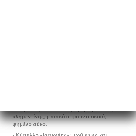
ντομάτες και ελιές Καλαμάτας.
- Ψητό γλυκόψωμο* με μειωμένο χυμό.
(Επιπλέον χρέωση: 15€)
Τυριά
Supplémént. 10€
- Πιάτο με τρία τυριά από τα κελάρια του
ραφιναριού μας.
- Λευκό τυρί από το Etrez και πηχτή κρέμα
γάλακτος.
Επιδόρπια
- Παγωτό φύλλο συκιάς, κρέμα βανίλιας και
κλημεντίνης, μπισκότο φουντουκιού,
ψημένο σύκο.
- Κύπελλο «Ιαπωνίας»: μωβ shiso και