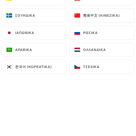
简体中文 (ΚΙΝΈΖΙΚΑ)
简体中文 (ΚΙΝΈΖΙΚΑ)
ΣΟΥΗΔΙΚΆ
ΣΟΥΗΔΙΚΆ
Jennifer P. βαθμολογήθηκε
J
5/5
ΙΑΠΩΝΙΚΆ
ΙΑΠΩΝΙΚΆ
ΡΩΣΙΚΆ
ΡΩΣΙΚΆ
Tres accueillant et repas excellent
05/07/2026
•
08:20
ΑΡΑΒΙΚΆ
ΑΡΑΒΙΚΆ
ΟΛΛΑΝΔΙΚΆ
ΟΛΛΑΝΔΙΚΆ
Suzanne A. βαθμολογήθηκε
한국어 (ΚΟΡΕΆΤΙΚΑ)
한국어 (ΚΟΡΕΆΤΙΚΑ)
ΤΣΈΧΙΚΑ
ΤΣΈΧΙΚΑ
S
5/5
Excellent restaurant Plats raffines et tres
bien presentes dans de belles assiettes
bon service Tres bon acceuil de la
patronne agreable et tres souriante
02/07/2026
•
06:08