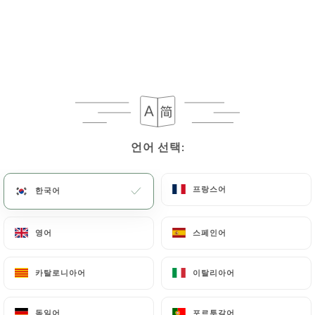
메뉴
KO
/
홈
리뷰
언어 선택:
언어 선택:
리뷰
프랑스어
프랑스어
한국어
한국어
영어
영어
스페인어
스페인어
3643 Uniiti 리뷰
4.7 / 5
카탈로니아어
카탈로니아어
이탈리아어
이탈리아어
100% 실제 검증된 리뷰입니다.
독일어
독일어
포르투갈어
포르투갈어