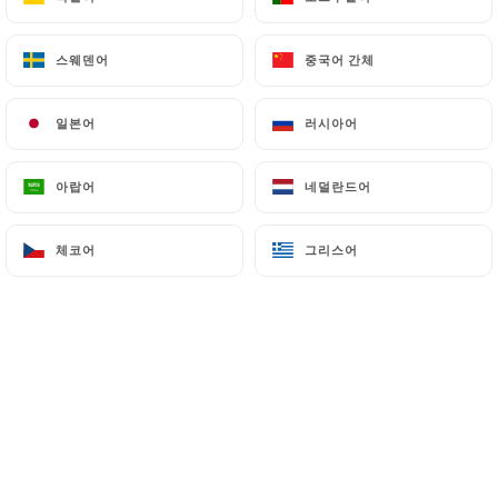
스웨덴어
스웨덴어
중국어 간체
중국어 간체
Jennifer P. 평가
J
5/5
일본어
일본어
러시아어
러시아어
Tres accueillant et repas excellent
05/07/2026
•
08:20
아랍어
아랍어
네덜란드어
네덜란드어
Suzanne A. 평가
체코어
체코어
그리스어
그리스어
S
5/5
Excellent restaurant Plats raffines et tres
bien presentes dans de belles assiettes
bon service Tres bon acceuil de la
patronne agreable et tres souriante
02/07/2026
•
06:08