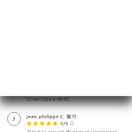
락처
Toujours très bon et très bien présenté
mais dèçue par rapport à dernière fois car
portions légères (sauf dessert!) et trop de
plats avce au moins 10 euros de
suppléments...
26/06/2026
•
07:20
Maria B. 평가
M
5/5
Toujours au top, menu succulent, accueil
chaleureux, équipe de choc !
25/06/2026
•
08:00
jean-philippe C. 평가
J
5/5
Très bon accueil. Plats tout simplement