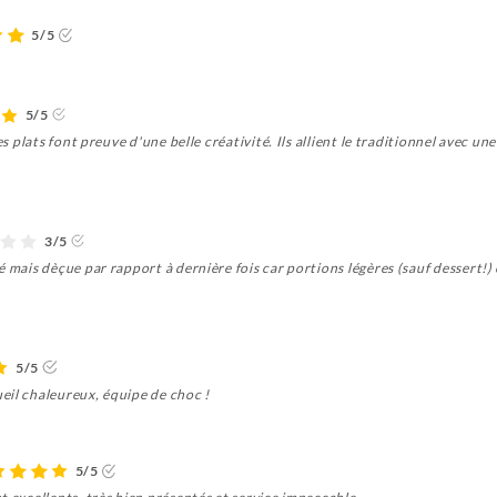
5/5
5/5
les plats font preuve d'une belle créativité. Ils allient le traditionnel avec
3/5
é mais dèçue par rapport à dernière fois car portions légères (sauf dessert!)
5/5
eil chaleureux, équipe de choc !
5/5