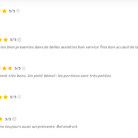
5/5
5/5
tres bien presentes dans de belles assiettes bon service Tres bon acceuil de 
5/5
ent très bons. Un petit bémol : les portions sont très petites
5/5
5/5
sine toujours aussi surprenante. Bel endroit.