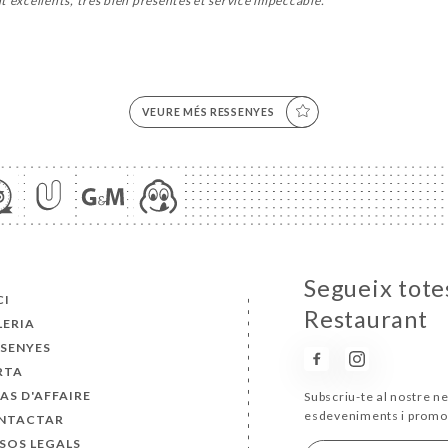
t excellents, très bien présentés et service impeccable.
VEURE MÉS RESSENYES
Segueix totes
CI
Restaurant
LERIA
SSENYES
RTA
AS D'AFFAIRE
Subscriu-te al nostre ne
esdeveniments i promo
NTACTAR
SOS LEGALS