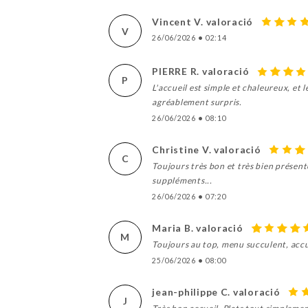
Vincent V. valoració
V
26/06/2026
•
02:14
PIERRE R. valoració
P
L'accueil est simple et chaleureux, et 
agréablement surpris.
26/06/2026
•
08:10
Christine V. valoració
C
Toujours très bon et très bien présent
suppléments...
26/06/2026
•
07:20
Maria B. valoració
M
Toujours au top, menu succulent, accu
25/06/2026
•
08:00
jean-philippe C. valoració
J