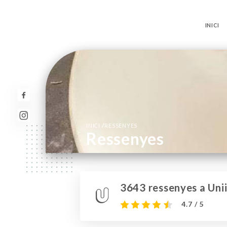
INICI
/
INICI
RESSENYES
Ressenyes
3643 ressenyes a Unii
4.7 / 5