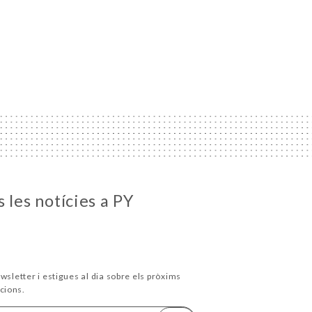
 les notícies a PY
wsletter i estigues al dia sobre els pròxims
cions.