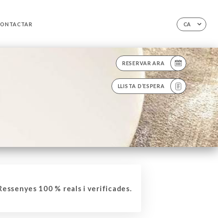
CONTACTAR
CA
RESERVAR ARA
LLISTA D’ESPERA
essenyes 100 % reals i verificades.