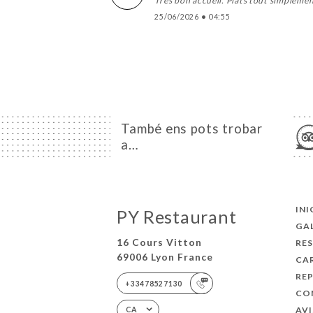
Très bon accueil. Plats tout simplemen
25/06/2026
•
04:55
També ens pots trobar
a…
INI
PY Restaurant
GA
16 Cours Vitton
RE
69006 Lyon France
CA
REP
+33478527130
CO
AVI
CA