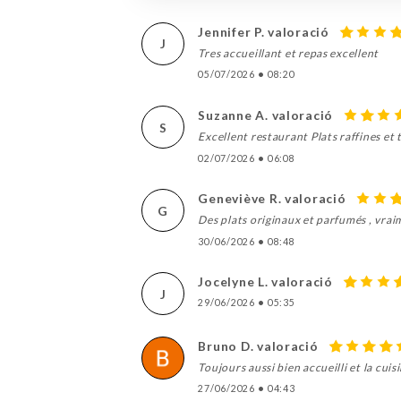
Jennifer P. valoració
J
Tres accueillant et repas excellent
05/07/2026
•
08:20
Suzanne A. valoració
S
Excellent restaurant Plats raffines et 
02/07/2026
•
06:08
Geneviève R. valoració
G
Des plats originaux et parfumés , vraim
30/06/2026
•
08:48
Jocelyne L. valoració
J
29/06/2026
•
05:35
Bruno D. valoració
Toujours aussi bien accueilli et la cui
27/06/2026
•
04:43