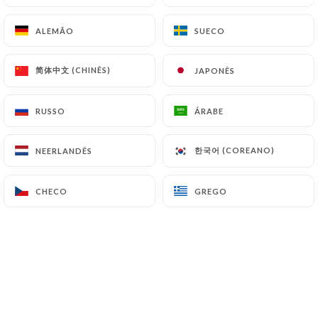
ALEMÃO
ALEMÃO
SUECO
SUECO
简体中文 (CHINÊS)
简体中文 (CHINÊS)
JAPONÊS
JAPONÊS
RUSSO
RUSSO
ÁRABE
ÁRABE
한국어 (COREANO)
한국어 (COREANO)
NEERLANDÊS
NEERLANDÊS
CHECO
CHECO
GREGO
GREGO