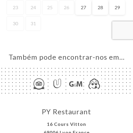
AL
RVAR
ERIA
IAÇÃO
NU
S
Também pode encontrar-nos em…
AIRE
ACTO
PY Restaurant
16 Cours Vitton
69006 Lyon France